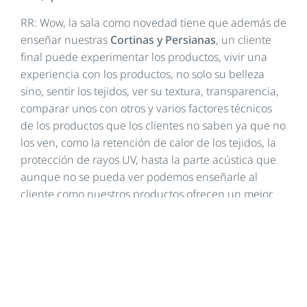
RR: Wow, la sala como novedad tiene que además de
enseñar nuestras
Cortinas y Persianas
, un cliente
final puede experimentar los productos, vivir una
experiencia con los productos, no solo su belleza
sino, sentir los tejidos, ver su textura, transparencia,
comparar unos con otros y varios factores técnicos
de los productos que los clientes no saben ya que no
los ven, como la retención de calor de los tejidos, la
protección de rayos UV, hasta la parte acústica que
aunque no se pueda ver podemos enseñarle al
cliente como nuestros productos ofrecen un mejor
performance en cuanto al sonido y a la
Decoración
de Interiores.
La sala de
Decoración de Interiores
da al cliente no
solo la opción de conocer la belleza de los productos,
de cómo se integran a la decoración sino también
cómo solucionan sus necesidades y gustos