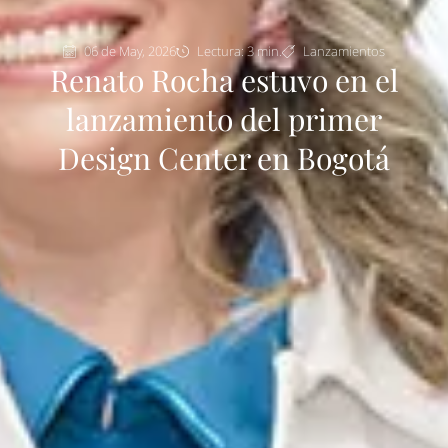
06 de May, 2026
Lectura: 3 min.
Lanzamientos
Renato Rocha estuvo en el
lanzamiento del primer
Design Center en Bogotá