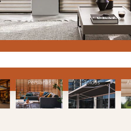
Persianas
Toldos
A