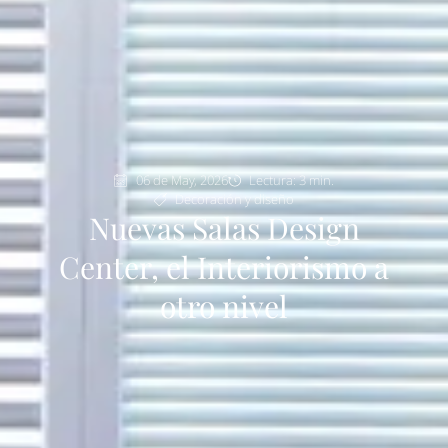
06 de May, 2026
Lectura: 3 min.
Decoración y diseño
Nuevas Salas Design
Center, el Interiorismo a
otro nivel