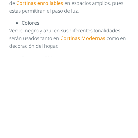
de
Cortinas enrollables
en espacios amplios, pues
estas permitirán el paso de luz.
Colores
Verde, negro y azul en sus diferentes tonalidades
serán usados tanto en
Cortinas Modernas
como en
decoración del hogar.
Formas y Objetos
Estas características son de vital importancia, ya que
intervienen en cómo fluye la energía en los
ambientes, los objetos que se relacionen con el
elemento tierra, como vasijas, floreros, platos, de
cerámica o barro,
estabilizarán la energía este
nuevo año.
Las formas cúbicas, rectangulares o cuadradas en
elementos de decoración, muebles y demás,
permitirán armonizar el ambiente.