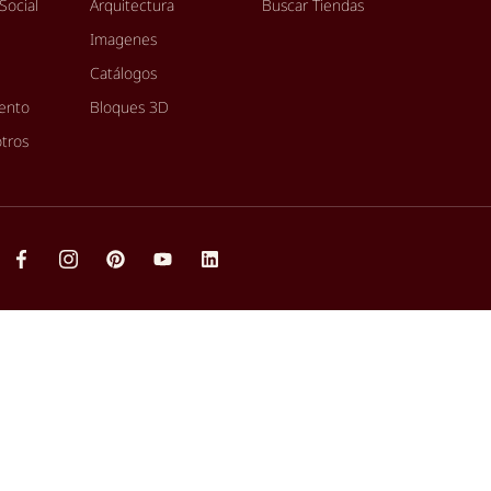
Social
Arquitectura
Buscar Tiendas
Imagenes
Catálogos
iento
Bloques 3D
otros