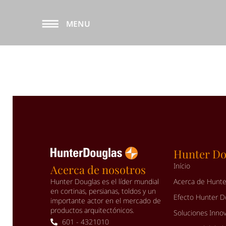
MENU
Hunter Do
Início
Acerca de nosotros
Hunter Douglas es el líder mundial
Acerca de Hunte
en cortinas, persianas, toldos y un
Efecto Hunter D
importante actor en el mercado de
productos arquitectónicos.
Soluciones Inno
601 - 4321010