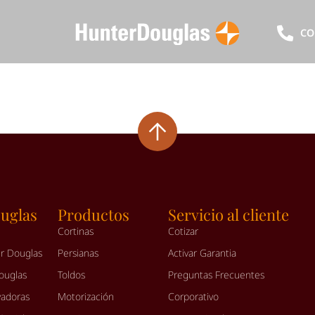
CO
uglas
Productos
Servicio al cliente
Cortinas
Cotizar
r Douglas
Persianas
Activar Garantia
ouglas
Toldos
Preguntas Frecuentes
vadoras
Motorización
Corporativo