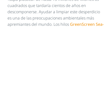
cuadrados que tardaría cientos de años en
descomponerse. Ayudar a limpiar este desperdicio
es una de las preocupaciones ambientales más
apremiantes del mundo. Los hilos
GreenScreen Sea-
Tex
™
están hechos de plástico marino recolectados
por
Waterkeeper Alliance
, un grupo internacional
que administra eventos de limpieza de playas.
Casi el 100% de la basura plástica costera
recolectada se usa para hacer hilos
GreenScreen
Sea-Tex™
. Este tejido único y sostenible es retardante
de llama, eficiente en energía, libre de PVC y
halógenos, recibió la
certificación Oeko-Tex
Standard 100
y la certificación
GREENGUARD
y es
utilizado para
Diseños de Cortinas Modernas
, y
otros productos de
Hunter Douglas.
GreenScreen Sea-Tex™
Hunter Douglas
demuestra
una vez más su compromiso con el desarrollo
de
Diseños de Cortinas Modernas
innovadoras,