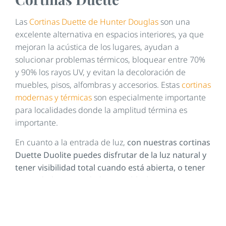
Las
Cortinas Duette de Hunter Douglas
son una
excelente alternativa en espacios interiores, ya que
mejoran la acústica de los lugares, ayudan a
solucionar problemas térmicos, bloquear entre 70%
y 90% los rayos UV, y evitan la decoloración de
muebles, pisos, alfombras y accesorios. Estas
cortinas
modernas y térmicas
son especialmente importante
para localidades donde la amplitud términa es
importante.
En cuanto a la entrada de luz,
con nuestras cortinas
Duette Duolite puedes disfrutar de la luz natural y
tener visibilidad total cuando está abierta, o tener
oscuridad y privacidad con su blackout
. Entonces,
puedes tener 50% sheer, 50% blackout o las
combinaciones que quieras, mejorando el confort
visual y aprovechando la luz natural.