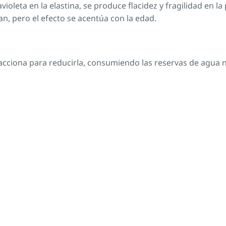
ioleta en la elastina, se produce flacidez y fragilidad en l
an, pero el efecto se acentúa con la edad.
acciona para reducirla, consumiendo las reservas de agua 
de regular la temperatura mediante la sudoración, pero la 
 sea insuficiente, causando dolor de cabeza, pulso aceler
raves de la exposición a los rayos UV, los cuales causan alt
as células de éstos y otros daños. Sin embargo, si por la 
 que seguirá dividiéndose y tendrá el potencial de desarrol
, pero el asociado a la exposición bajo el sol es el conocid