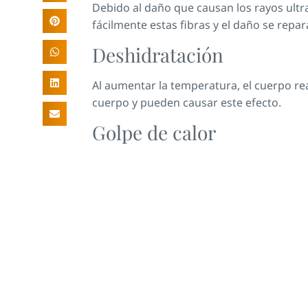
Debido al daño que causan los rayos ultrav
fácilmente estas fibras y el daño se repar
Deshidratación
Al aumentar la temperatura, el cuerpo re
cuerpo y pueden causar este efecto.
Golpe de calor
Se produce porque el cuerpo no es capaz 
tiempo largo puede hacer que esta medida
Cáncer de piel
Sin duda, éste es uno de los riesgos más g
cuerpo está en condiciones de regenerar l
tendríamos una célula con el ADN alterado
Existen distintos tipos de cáncer de piel