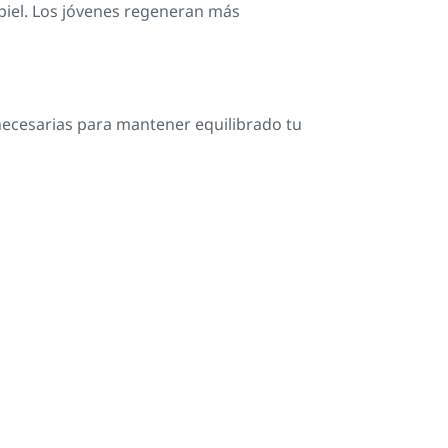
a piel. Los jóvenes regeneran más
necesarias para mantener equilibrado tu
exposición al sol por un período de
ado, mareo, náuseas y debilidad.
eraciones en la estructura del ADN. El
razón que fuera no lo hubieran hecho,
lar el cáncer.
o como melanoma, el cual se produce por un