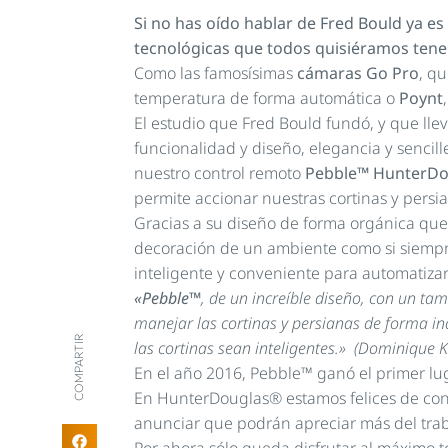
Si no has oído hablar de Fred Bould ya e
tecnológicas que todos quisiéramos tene
Como las famosísimas
cámaras Go Pro
, q
temperatura de forma automática o
Poynt
El estudio que Fred Bould fundó, y que lle
funcionalidad y diseño, elegancia y sencill
nuestro control remoto
Pebble™ HunterD
permite accionar nuestras cortinas y persi
Gracias a su diseño de forma orgánica que
decoración de un ambiente como si siempre
inteligente y conveniente para automatiza
«Pebble™
, de un increíble diseño, con un t
manejar las cortinas y persianas de forma i
COMPARTIR
las cortinas sean inteligentes.» (Dominique
En el año 2016, Pebble™ ganó el primer lu
En HunterDouglas® estamos felices de conta
anunciar que podrán apreciar más del trab