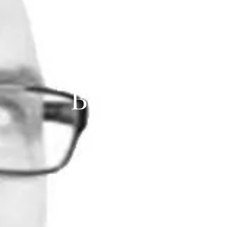
Bould y Pebb
tu