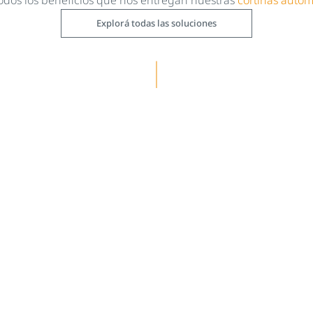
todos los beneficios que nos entregan nuestras
cortinas autom
Explorá todas las soluciones
Sigue leyendo