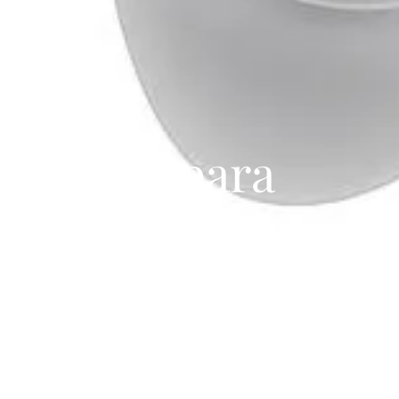
rización para
nas